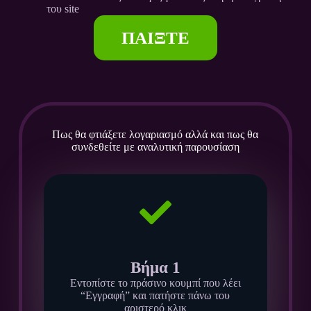
του site
ΠΑΊΞΤΕ
Πως θα φτιάξετε λογαριασμό αλλά και πως θα
συνδεθείτε με αναλυτική παρουσίαση
Βήμα 1
Εντοπίστε το πράσινο κουμπί που λέει
“Εγγραφή” και πατήστε πάνω του
αριστερό κλικ