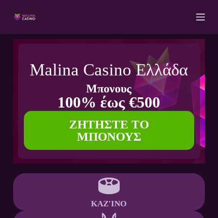
Μ
ε
τ
ά
β
α
σ
Malina Casino Ελλάδα
η
σ
Μπονους
τ
ο
100% έως €500
π
ε
ΖΗΤΉΣΤΕ ΤΟ
ρ
ι
ΜΠΌΝΟΥΣ
ε
χ
ό
μ
ε
ν
ο
ΚΑΖ'ΊΝΟ