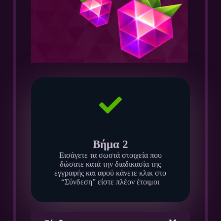
Βήμα 2
Εισάγετε τα σωστά στοιχεία που
δώσατε κατά την διαδικασία της
εγγραφής και αφού κάνετε κλικ στο
“Σύνδεση” είστε πλέον έτοιμοι