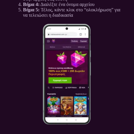
Βήμα 4:
Διαλέξτε ένα όνομα αρχείου
Βήμα 5:
Τέλος, κάντε κλικ στο “ολοκλήρωση” για
να τελειώσει η διαδικασία