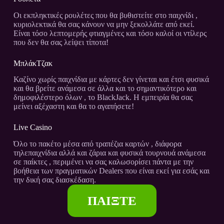
Οι εκπληκτικές ρουλέτες που θα βυθιστείτε στο παιχνίδι ,
κυριολεκτικά θα σας κάνουν να μην ξεκολλάτε από εκεί.
Είναι τόσο λεπτομερής φτιαγμένες και τόσο καλοί οι ντίλερς
που δεν θα σας λείψει τίποτα!
ΜπλάκΤζακ
Καζίνο χωρίς παιχνίδια με κάρτες δεν γίνεται και έτσι φυσικά
και θα βρείτε ανάμεσα σε άλλα και το σημαντικότερο και
δημοφιλέστερο όλων , το BlackJack. Η εμπειρία θα σας
μείνει αξέχαστη και θα το αγαπήσετε!
Live Casino
Όλο το πακέτο μέσα από τραπέζια καρτών , διάφορα
τηλεπαιχνίδια αλλά και ζάρια και φυσικά τουρνουά ανάμεσα
σε παίκτες , περιμένει να σας καλωσορίσει πάντα με την
βοήθεια των πραγματικών Dealers που είναι εκεί για εσάς και
την δική σας διασκέδαση.
ΠΑΊΞΤΕ