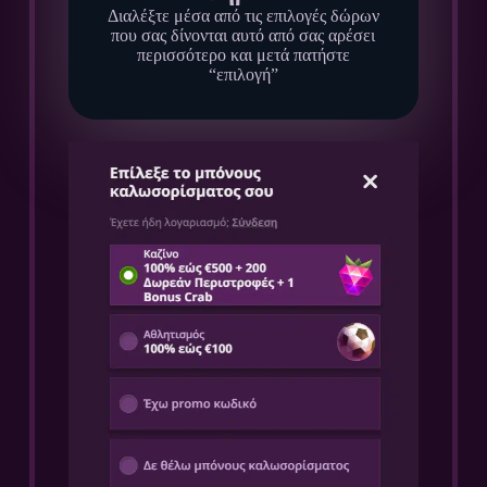
Διαλέξτε μέσα από τις επιλογές δώρων
που σας δίνονται αυτό από σας αρέσει
περισσότερο και μετά πατήστε
“επιλογή”