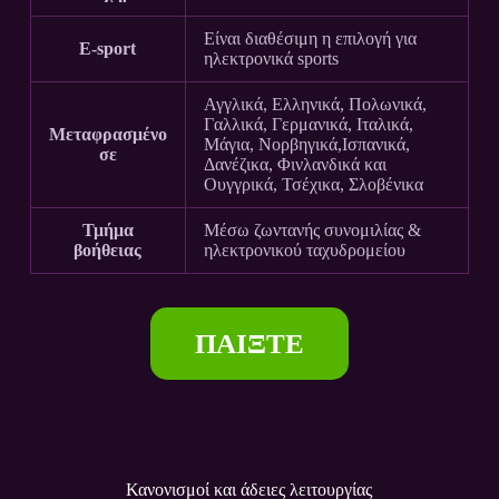
Είναι διαθέσιμη η επιλογή για
E-sport
ηλεκτρονικά sports
Αγγλικά, Ελληνικά, Πολωνικά,
Γαλλικά, Γερμανικά, Ιταλικά,
Μεταφρασμένο
Μάγια, Νορβηγικά,Ισπανικά,
σε
Δανέζικα, Φινλανδικά και
Ουγγρικά, Τσέχικα, Σλοβένικα
Τμήμα
Μέσω ζωντανής συνομιλίας &
βοήθειας
ηλεκτρονικού ταχυδρομείου
ΠΑΊΞΤΕ
Κανονισμοί και άδειες λειτουργίας