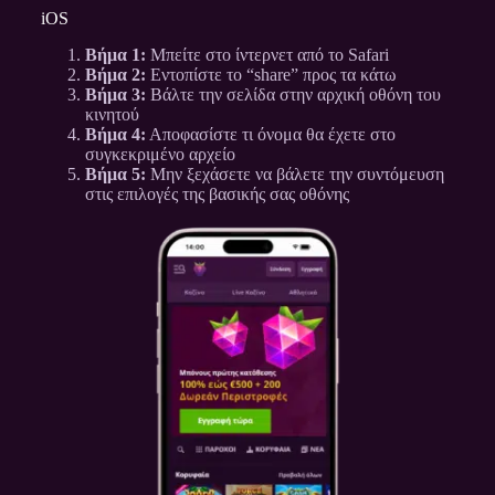
iOS
Βήμα 1:
Μπείτε στο ίντερνετ από το Safari
Βήμα 2:
Εντοπίστε το “share” προς τα κάτω
Βήμα 3:
Βάλτε την σελίδα στην αρχική οθόνη του
κινητού
Βήμα 4:
Αποφασίστε τι όνομα θα έχετε στο
συγκεκριμένο αρχείο
Βήμα 5:
Μην ξεχάσετε να βάλετε την συντόμευση
στις επιλογές της βασικής σας οθόνης