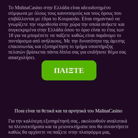
Το ΜαlinaCasino στην Ελλάδα είναι αδειοδοτημένο
σύμφωνα με όλους τους κανονισμούς και τους όρους που
επιβάλλονται με έδρα το Κουρασάο. Είναι σημαντικό να
γνωρίζετε την νομοθεσία στην χώρα την οποία ανήκετε και
συγκεκριμένα στην Ελλάδα όπου το όριο είναι το έτος των
18 για να μπορέσετε να παίξετε καθώς είναι παράνομο το
ποντάρισμα από ανήλικους. Με την δυνατότητα της άμεσης
επικοινωνίας και εξυπηρέτηση το τμήμα υποστήριξης
πελατών βρίσκεται πάντα δίπλα σας για οτιδήποτε θέμα σας
απασχολήσει.
ΠΑΊΞΤΕ
Ποια είναι τα θετικά και τα αρνητικά του MalinaCasino
Για την καλύτερη εξυπηρέτησή σας , ακολουθούν αναλυτικά
τα πλεονεκτήματα και τα μειονεκτήματα που θα συναντήσετε
καθώς θα αρχίσετε να παίζετε στην πλατφόρμα μας.